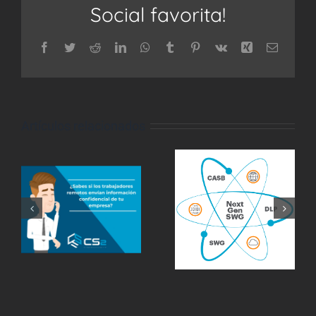
Social favorita!
Facebook
Twitter
Reddit
LinkedIn
WhatsApp
Tumblr
Pinterest
Vk
Xing
Correo
electrón
Artículos relacionados