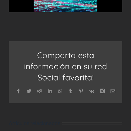
Comparta esta
información en su red
Social favorita!
Facebook
Twitter
Reddit
LinkedIn
WhatsApp
Tumblr
Pinterest
Vk
Xing
Correo
electrón
Artículos relacionados